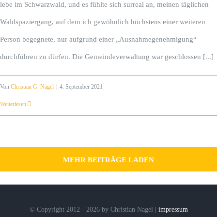
lebe im Schwarzwald, und es fühlte sich surreal an, meinen täglichen
Waldspaziergang, auf dem ich gewöhnlich höchstens einer weiteren
Person begegnete, nur aufgrund einer „Ausnahmegenehmigung“
durchführen zu dürfen. Die Gemeindeverwaltung war geschlossen [...]
Von
Christian G. Nagel
|
4. September 2021
Weiterlesen
MEHR BEITRÄGE LADEN
© Copyright 2012 - 2026 by Christian Nagel |
impressum