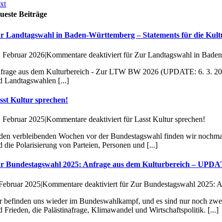
xt
ueste Beiträge
r Landtagswahl in Baden-Württemberg – Statements für die Ku
. Februar 2026
|
Kommentare deaktiviert
für Zur Landtagswahl in Baden
frage aus dem Kulturbereich - Zur LTW BW 2026 (UPDATE: 6. 3. 202
d Landtagswahlen [...]
sst Kultur sprechen!
. Februar 2025
|
Kommentare deaktiviert
für Lasst Kultur sprechen!
 den verbleibenden Wochen vor der Bundestagswahl finden wir nochmals
d die Polarisierung von Parteien, Personen und [...]
r Bundestagswahl 2025: Anfrage aus dem Kulturbereich – UPD
 Februar 2025
|
Kommentare deaktiviert
für Zur Bundestagswahl 2025: 
r befinden uns wieder im Bundeswahlkampf, und es sind nur noch zwe
d Frieden, die Palästinafrage, Klimawandel und Wirtschaftspolitik. [...]