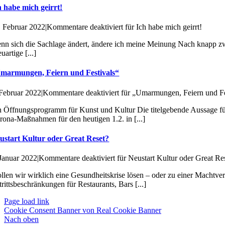
h habe mich geirrt!
. Februar 2022
|
Kommentare deaktiviert
für Ich habe mich geirrt!
nn sich die Sachlage ändert, ändere ich meine Meinung Nach knapp zwei
uartige [...]
marmungen, Feiern und Festivals“
 Februar 2022
|
Kommentare deaktiviert
für „Umarmungen, Feiern und Fe
n Öffnungsprogramm für Kunst und Kultur Die titelgebende Aussage für 
rona-Maßnahmen für den heutigen 1.2. in [...]
ustart Kultur oder Great Reset?
 Januar 2022
|
Kommentare deaktiviert
für Neustart Kultur oder Great Re
llen wir wirklich eine Gesundheitskrise lösen – oder zu einer Machtve
trittsbeschränkungen für Restaurants, Bars [...]
Page load link
Cookie Consent Banner von Real Cookie Banner
Nach oben