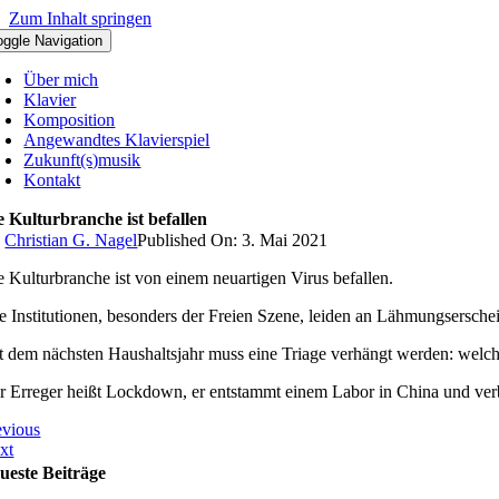
Zum Inhalt springen
oggle Navigation
Über mich
Klavier
Komposition
Angewandtes Klavierspiel
Zukunft(s)musik
Kontakt
e Kulturbranche ist befallen
y
Christian G. Nagel
Published On: 3. Mai 2021
e Kulturbranche ist von einem neuartigen Virus befallen.
re Institutionen, besonders der Freien Szene, leiden an Lähmungsersc
t dem nächsten Haushaltsjahr muss eine Triage verhängt werden: welc
r Erreger heißt Lockdown, er entstammt einem Labor in China und verbr
evious
xt
ueste Beiträge