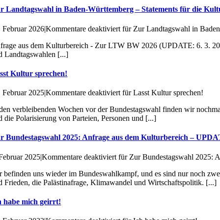
r Landtagswahl in Baden-Württemberg – Statements für die Ku
. Februar 2026
|
Kommentare deaktiviert
für Zur Landtagswahl in Baden
frage aus dem Kulturbereich - Zur LTW BW 2026 (UPDATE: 6. 3. 202
d Landtagswahlen [...]
sst Kultur sprechen!
. Februar 2025
|
Kommentare deaktiviert
für Lasst Kultur sprechen!
 den verbleibenden Wochen vor der Bundestagswahl finden wir nochmals
d die Polarisierung von Parteien, Personen und [...]
r Bundestagswahl 2025: Anfrage aus dem Kulturbereich – UPD
 Februar 2025
|
Kommentare deaktiviert
für Zur Bundestagswahl 2025: 
r befinden uns wieder im Bundeswahlkampf, und es sind nur noch zwe
d Frieden, die Palästinafrage, Klimawandel und Wirtschaftspolitik. [...]
h habe mich geirrt!